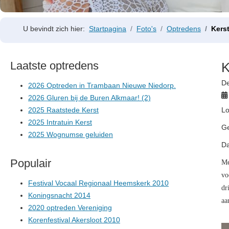
U bevindt zich hier:
Startpagina
Foto's
Optredens
Kers
Laatste optredens
K
De
2026 Optreden in Trambaan Nieuwe Niedorp.
2026 Gluren bij de Buren Alkmaar! (2)
2025 Raatstede Kerst
L
2025 Intratuin Kerst
G
2025 Wognumse geluiden
D
Populair
Me
vo
Festival Vocaal Regionaal Heemskerk 2010
dr
Koningsnacht 2014
aa
2020 optreden Vereniging
Korenfestival Akersloot 2010